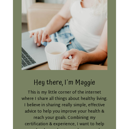
Hey there, I´m Maggie
This is my little corner of the internet
where I share all things about healthy living.
I believe in sharing really simple, effective
advice to help you improve your health &
reach your goals. Combining my
certification & experience, I want to help