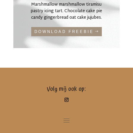
Marshmallow marshmallow tiramisu
pastry icing tart. Chocolate cake pie
candy gingerbread oat cake jujubes.
DOWNLOAD FREEBIE
Volg mij ook op: