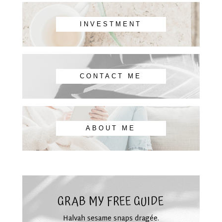
INVESTMENT
CONTACT ME
ABOUT ME
GRAB MY FREE GUIDE
Halvah sesame snaps dragée.