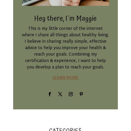
Hey there, I´m Maggie
This is my little corner of the internet
where I share all things about healthy living.
I believe in sharing really simple, effective
advice to help you improve your health &
reach your goals. Combining my
certification & experience, I want to help
you develop a plan to reach your goals.
LEARN MORE
CATEGORIES