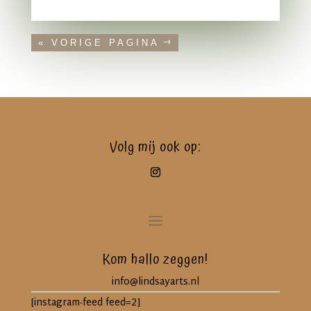
« VORIGE PAGINA
Volg mij ook op:
Kom hallo zeggen!
info@lindsayarts.nl
[instagram-feed feed=2]